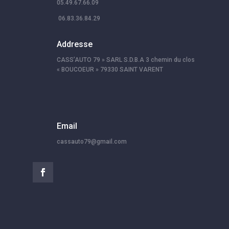
05.49.67.66.09
06.83.36.84.29
Addresse
CASS’AUTO 79 » SARL S.D.B.A 3 chemin du clos
« BOUCOEUR » 79330 SAINT VARENT
Email
cassauto79@gmail.com