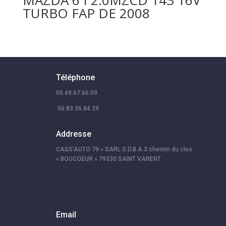
TURBO FAP DE 2008
Téléphone
05.49.67.66.09
06.83.36.84.29
Addresse
CASS’AUTO 79 » SARL S.D.B.A 3 chemin du clos
« BOUCOEUR » 79330 SAINT VARENT
Email