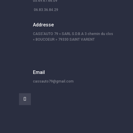
05.49.67.66.09
06.83.36.84.29
Addresse
CASS’AUTO 79 » SARL S.D.B.A 3 chemin du clos
« BOUCOEUR » 79330 SAINT VARENT
Email
cassauto79@gmail.com