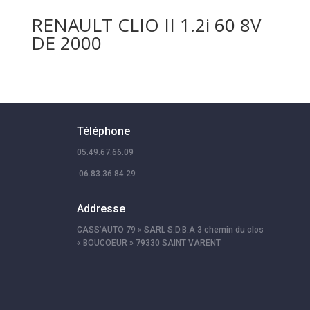
RENAULT CLIO II 1.2i 60 8V
DE 2000
Téléphone
05.49.67.66.09
06.83.36.84.29
Addresse
CASS’AUTO 79 » SARL S.D.B.A 3 chemin du clos
« BOUCOEUR » 79330 SAINT VARENT