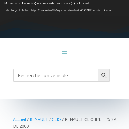
Lecteur
Media error: Format(s) not supported or source(s) not found
vidéo
Télécharger le fichier: https://cassauto79.fr/wp-content/uploads/2021/10/Sans-titre-2.mp4
Accueil
/
RENAULT
/
CLIO
/ RENAULT CLIO II 1.4i 75 8V
DE 2000