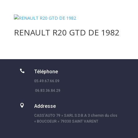
RENAULT R20 GTD DE 1982

Téléphone
05.49.67.66.09
06.83.36.84.29

Addresse
CASS’AUTO 79 » SARL S.D.B.A 3 chemin du clos
« BOUCOEUR » 79330 SAINT VARENT