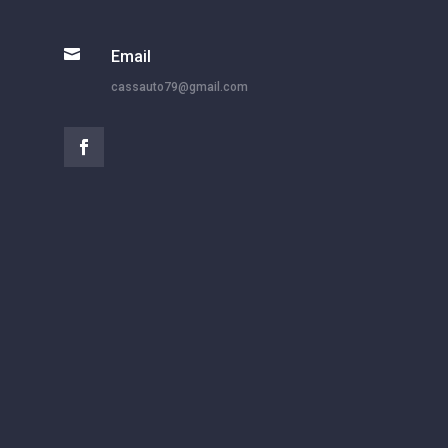

Email
cassauto79@gmail.com