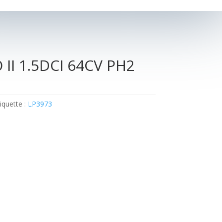
II 1.5DCI 64CV PH2
iquette :
LP3973