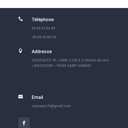

Téléphone
05.49.67.66.09
06.83.36.84.29

Addresse
CASS’AUTO 79 » SARL S.D.B.A 3 chemin du clos
« BOUCOEUR » 79330 SAINT VARENT

Email
cassauto79@gmail.com