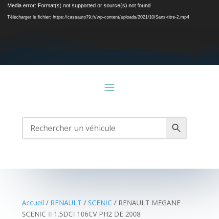
Lecteur
Media error: Format(s) not supported or source(s) not found
vidéo
Télécharger le fichier: https://cassauto79.fr/wp-content/uploads/2021/10/Sans-titre-2.mp4
Accueil
/
RENAULT
/
SCENIC
/ RENAULT MEGANE
SCENIC II 1.5DCI 106CV PH2 DE 2008