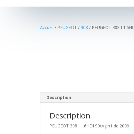
Accueil
/
PEUGEOT
/
308
/ PEUGEOT 308 I 1.6HD
Media error: Format(s) not supported or source(s) not found
Télécharger le fichier: https://cassauto79.fr/wp-
content/uploads/2021/10/Sans-titre-2.mp4
Description
Description
PEUGEOT 308 I 1.6HDI 90cv ph1 de 2009