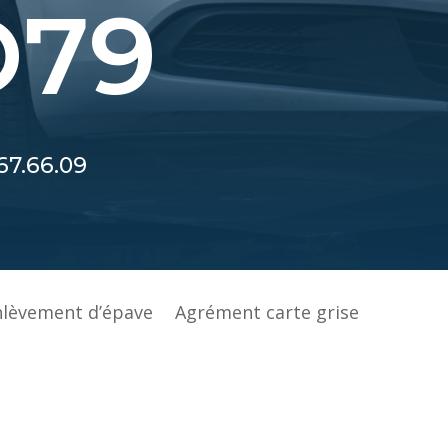
O79
67.66.09
nlèvement d’épave
Agrément carte grise