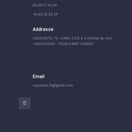
05.49.67.66.09
06.83.36.84.29
Addresse
CASS’AUTO 79 » SARL S.D.B.A 3 chemin du clos
« BOUCOEUR » 79330 SAINT VARENT
Email
cassauto79@gmail.com