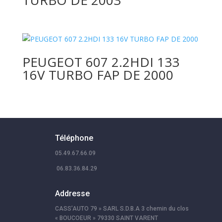
PEUGEOT 607 2.2HDI 133
16V TURBO FAP DE 2000
Téléphone
05.49.67.66.09
06.83.36.84.29
Addresse
CASS’AUTO 79 » SARL S.D.B.A 3 chemin du clos
« BOUCOEUR » 79330 SAINT VARENT