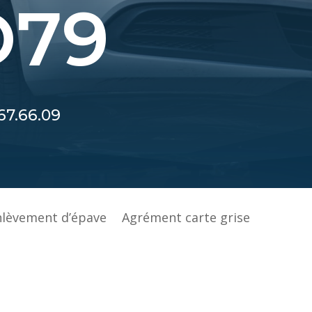
O79
67.66.09
nlèvement d’épave
Agrément carte grise