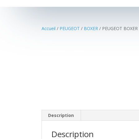
Accueil
/
PEUGEOT
/
BOXER
/ PEUGEOT BOXER I
Media error: Format(s) not supported or source(s) not found
Télécharger le fichier: https://cassauto79.fr/wp-
content/uploads/2021/10/Sans-titre-2.mp4
Description
Description