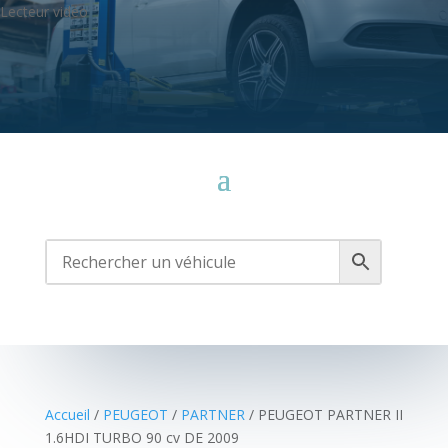
Lecteur vidéo
Media error: Format(s) not supported or source(s) not found
Télécharger le fichier: https://cassauto79.fr/wp-
content/uploads/2021/10/Sans-titre-2.mp4
Accueil
/
PEUGEOT
/
PARTNER
/ PEUGEOT PARTNER II
1.6HDI TURBO 90 cv DE 2009