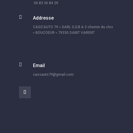
06.83.36.84.29

Addresse
CASS’AUTO 79 » SARL S.D.B.A 3 chemin du clos
« BOUCOEUR » 79330 SAINT VARENT

Email
cassauto79@gmail.com